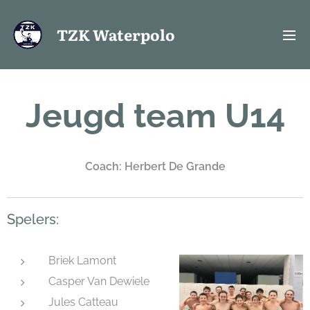
TZK
Waterpolo
Jeugd team U14
Coach: Herbert De Grande
Spelers:
Briek Lamont
Casper Van Dewiele
Jules Catteau