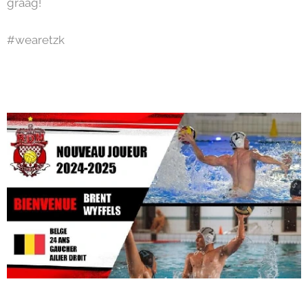
graag!
#wearetzk